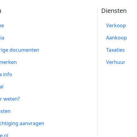
u
Diensten
me
Verkoop
ia
Aankoop
rige documenten
Taxaties
merken
Verhuur
a info
al
r weten?
nsten
chtiging aanvragen
e.nl