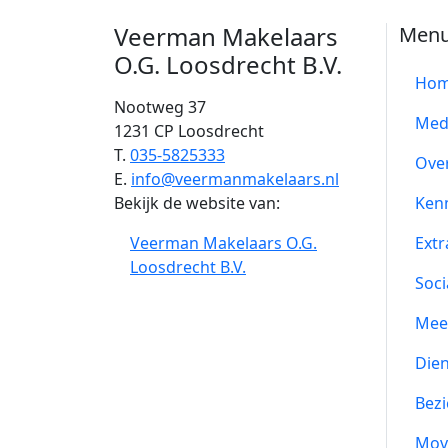
Veerman Makelaars
Men
O.G. Loosdrecht B.V.
Ho
Nootweg 37
Med
1231 CP Loosdrecht
T.
035-5825333
Ove
E.
info@veermanmakelaars.nl
Bekijk de website van:
Ken
Veerman Makelaars O.G.
Extr
Loosdrecht B.V.
Soci
Mee
Die
Bezi
Mov