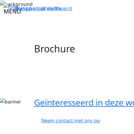
Breng bod uit via
Deel op social media
Move.nl
MENU
Brochure
Geïnteresseerd in deze w
Neem contact met ons op